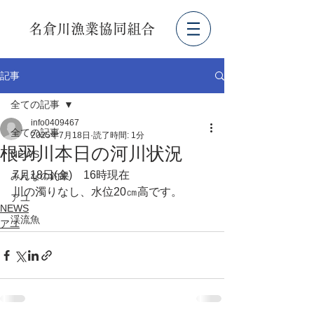
名倉川漁業協同組合
記事
全ての記事
info0409467
全ての記事
2025年7月18日
読了時間: 1分
根羽川本日の河川状況
NEWS
7月18日(金)　16時現在
みんなの釣果
川の濁りなし、水位20㎝高です。
アユ
NEWS
渓流魚
アユ