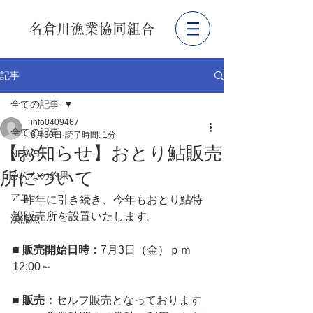
名倉川漁業協同組合
記事
全ての記事
info0409467
全ての記事
6月30日
読了時間: 1分
【お知らせ】おとり鮎販売
NEWS
所について
みんなの釣果
アユ
　昨年に引き続き、今年もおとり鮎特
設販売所を設置いたします。
渓流魚
■ 販売開始日時：
7月3日（金）ｐｍ
12:00～
■ 販売：
セルフ販売となっております